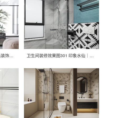
卫生间装修效果图291 【品元装饰】金茂府 现代轻奢
卫生间装修效果图301 印象水仙｜纯粹的空间，恰到好处的温度，141㎡现代中式