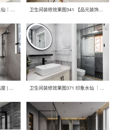
卫生间装修效果图331 印象水仙｜随心而动的生活空间 130㎡轻奢小调
卫生间装修效果图341 【品元装饰】滨江道静园 法式复古风
卫生间装修效果图361 家的温度 | 云隐设计
卫生间装修效果图371 印象水仙 ｜简单时光，点缀“新”空间，115m²现代简约