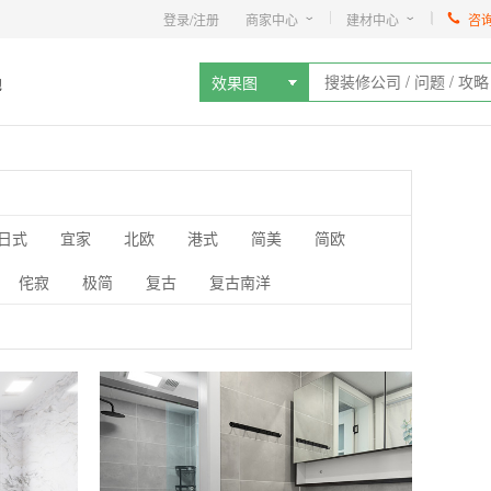
登录/注册
商家中心
建材中心
咨
地
效果图
日式
宜家
北欧
港式
简美
简欧
侘寂
极简
复古
复古南洋