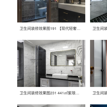
卫生间装修效果图191 【现代轻奢案例赏析】光明嘉苑-138平
卫生间装修效果图231 441㎡紫琅上郡实景完工