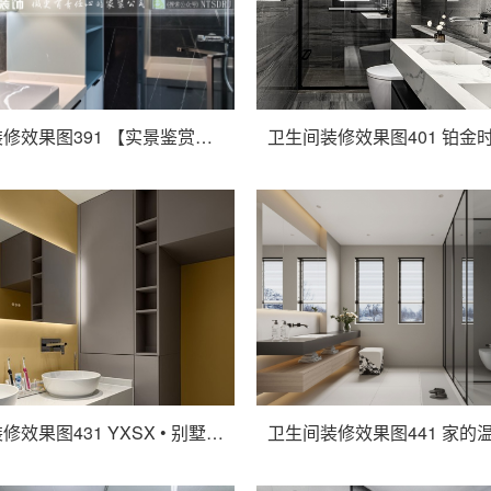
卫生间装修效果图391 【实景鉴赏】中南世纪花城现代轻奢
卫生间装修效果图431 YXSX • 别墅新作 | 这里有你的 “ 亿 ” 点点心动