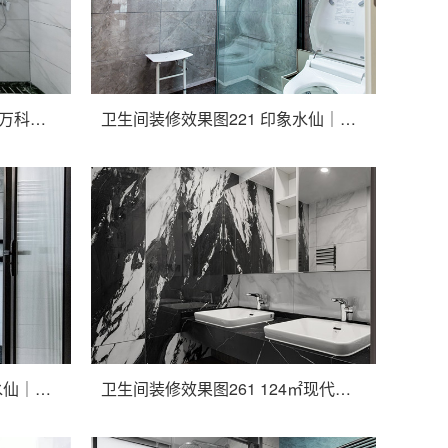
卫生间装修效果图211 138㎡万科白鹭湾完工实景
卫生间装修效果图221 印象水仙｜以家为名，慢享生活的舒雅，180㎡现代轻奢风
卫生间装修效果图251 印象水仙｜生活慢下来 你就会发现美好的事情
卫生间装修效果图261 124㎡现代摩登 | 一场未来生活的浪漫叙事