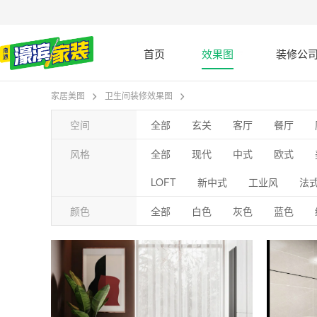
首页
效果图
装修公
家居美图
卫生间装修效果图
空间
全部
玄关
客厅
餐厅
风格
全部
现代
中式
欧式
LOFT
新中式
工业风
法
颜色
全部
白色
灰色
蓝色