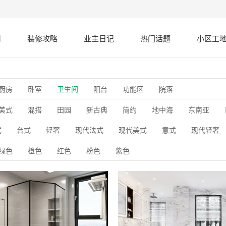
司
装修攻略
业主日记
热门话题
小区工
厨房
卧室
卫生间
阳台
功能区
院落
美式
混搭
田园
新古典
简约
地中海
东南亚
式
台式
轻奢
现代法式
现代美式
意式
现代轻奢
绿色
橙色
红色
粉色
紫色