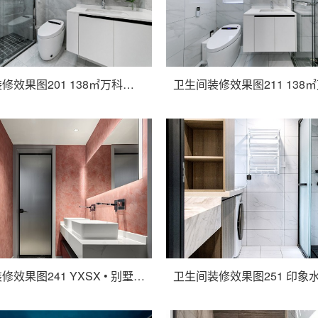
卫生间装修效果图201 138㎡万科白鹭湾完工实景
卫生间装修效果图241 YXSX • 别墅新作 | 这里有你的 “ 亿 ” 点点心动