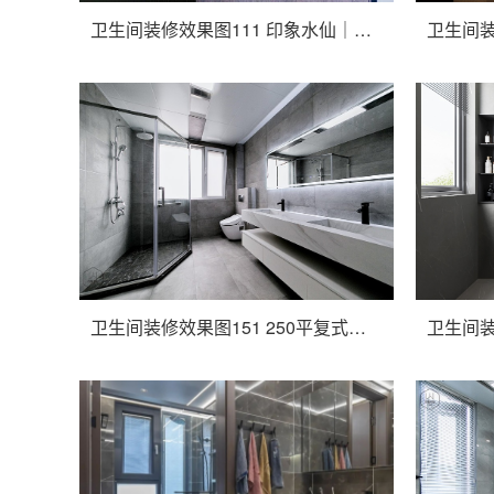
卫生间装修效果图111 印象水仙｜亦温情、亦潮流的自在居所，79㎡现代风
卫生间装修效果图151 250平复式楼完工，现代简约风