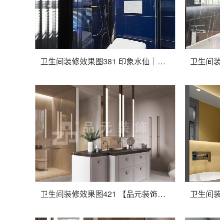
卫生间装修效果图381 印象水仙｜有温度，更有生活的痕迹，125㎡新中式
卫生间装修效果图421 【品元装饰】金茂府 现代轻奢 156平