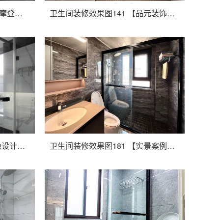
卫生间装修效果图131 170㎡摩登风 | 指尖上的芭蕾，一生浪漫的开始
卫生间装修效果图141 【品元装饰】南通大厦 现代简约
卫生间装修效果图171 【云隐设计】顺发御园-混搭
卫生间装修效果图181 【实景案例赏析】吴中豪景华庭 180㎡