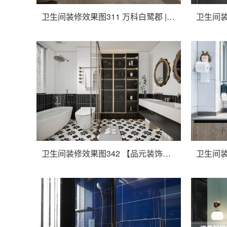
卫生间装修效果图311 万科白鹭郡 | 云隐设计
卫生间装修效果图342 【品元装饰】滨江道静园 法式复古风