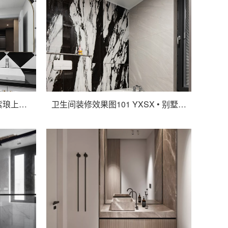
卫生间装修效果图91 441㎡紫琅上郡实景完工
卫生间装修效果图101 YXSX • 别墅新作 | 这里有你的 “ 亿 ” 点点心动