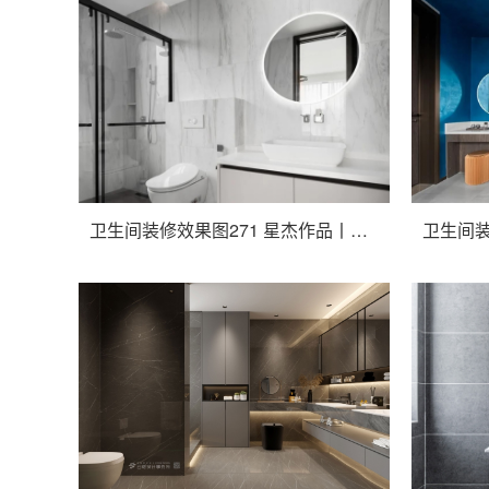
卫生间装修效果图271 星杰作品丨顺发御园 500㎡ 现代简约