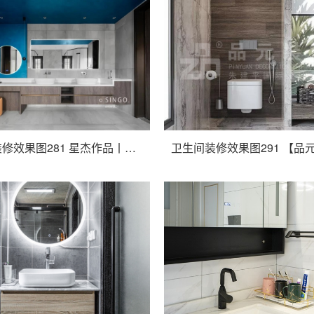
卫生间装修效果图281 星杰作品丨顺发御园 500㎡ 现代简约