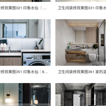
卫生间装修效果图321 印象水仙 ｜独家记忆 “Just for you” ,143m²现代风住宅
卫生间装修效果图351 印象水仙｜81㎡学区老房的质感新生，美好生活本该如此