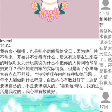
4回答
相关推
荐
装修风
水很多
loveml
说法实
12-04
在是太
我有套小联排，也是把小房间留给父母，因为他们并
无厘头
不常来，开始并不觉得有什么，后来有次朋友过来耍
了，然
的时候对女儿开玩笑说为什么不把你的大房间给爷爷
而，还
奶奶吖？虽然知道自家的实际情况，但是听了心里确
是很多
实有点点不舒服。 “包括孝顺在内的各种私德问题，
人信，
每个人能做到什么程度，自己内心有数就好了，这是
就很无
要求自己的，不是要求别人的。”喜欢这句话，我的生
奈
活是我过的，我心里有数就好。
17回