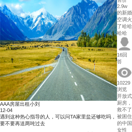
售价
2.9w
的新婚
空调火
了哈哈
哈哈
16回
答
10229
浏览
开放式
厨房，
AAA房屋出租小刘
救不了
12-04
被困住
遇到这种热心指导的人，可以问TA家里盐还够吃吗，
的中国
要不要再送两吨过去
女性