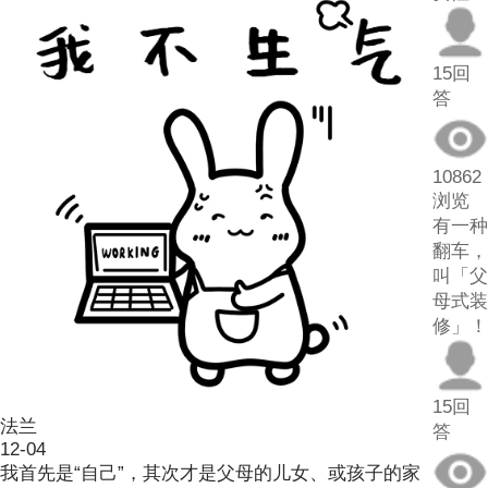
15回
答
10862
浏览
有一种
翻车，
叫「父
母式装
修」！
15回
法兰
答
12-04
我首先是“自己”，其次才是父母的儿女、或孩子的家