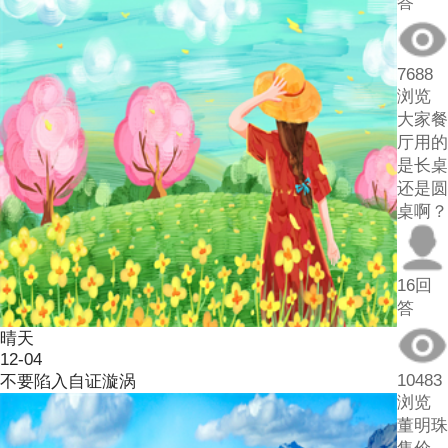
答
7688
浏览
大家餐
厅用的
是长桌
还是圆
桌啊？
16回
答
晴天
12-04
10483
不要陷入自证漩涡
浏览
董明珠