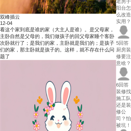
老房子
阳台怎
么改造
双峰插云
实用？
12-04
看这个家到底是谁的家（大主人是谁）。是父母家，
主卧自然是父母的，我们做孩子的回父母家睡个客卧
次卧就行了；是我们的家，主卧就是我们的；是孩子
5回答
们的家，那主卧就是孩子的。这样，就不存在什么问
厨房装
题了
修要注
意啥？
6回答
装修找
施工队
还是装
修公
司？怕
被坑！​