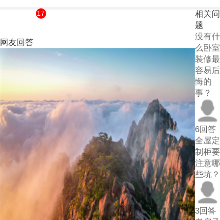
17
相关问
个
题
回
没有什
网友回答
答
么卧室
装修最
容易后
悔的
事？
6回答
全屋定
制柜要
注意哪
些坑？
3回答