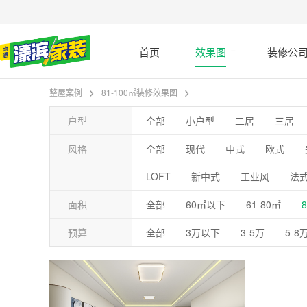
首页
效果图
装修公
整屋案例
81-100㎡装修效果图
户型
全部
小户型
二居
三居
风格
全部
现代
中式
欧式
LOFT
新中式
工业风
法
面积
全部
60㎡以下
61-80㎡
预算
全部
3万以下
3-5万
5-8