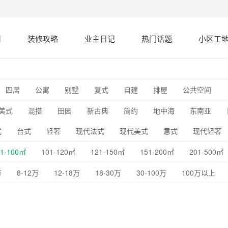
司
装修攻略
业主日记
热门话题
小区工
四居
公寓
别墅
复式
自建
排屋
公共空间
美式
混搭
田园
新古典
简约
地中海
东南亚
式
台式
轻奢
现代法式
现代美式
意式
现代轻奢
81-100㎡
101-120㎡
121-150㎡
151-200㎡
201-500㎡
万
8-12万
12-18万
18-30万
30-100万
100万以上