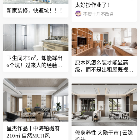
太好抄作业了！
新家装修，快避坑！！！
不瘦十斤不改名
卫生间才5㎡，却能踩出
原木风怎么装才能显高
6个坑！过来人的经验教
级，而不是出租屋既视
训不信不行
感？
星杰作品丨中海铂樾府
修身养性 大隐于市 | 云隐
210㎡ 自然MUJI风