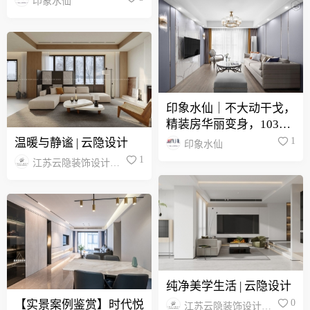
印象水仙
印象水仙｜不大动干戈，
精装房华丽变身，103㎡
现代轻奢
1
温暖与静谧 | 云隐设计
印象水仙
1
江苏云隐装饰设计工
程有限公司
纯净美学生活 | 云隐设计
0
【实景案例鉴赏】时代悦
江苏云隐装饰设计工