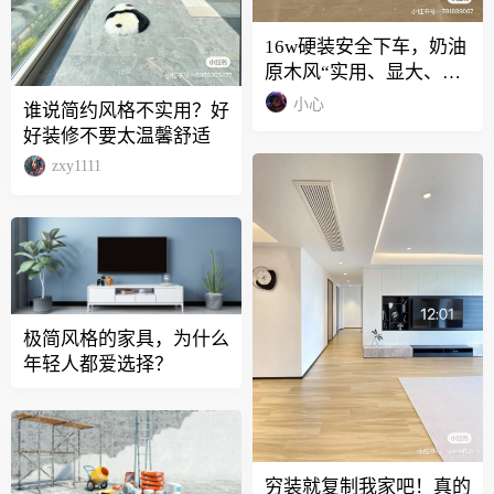
16w硬装安全下车，奶油
原木风“实用、显大、显
亮、显层高”
小心
谁说简约风格不实用？好
好装修不要太温馨舒适
zxy1111
极简风格的家具，为什么
年轻人都爱选择？
穷装就复制我家吧！真的