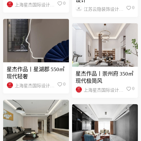
设计
0
上海星杰国际设计南
0
江苏云隐装饰设计工
通分公司
程有限公司
星杰作品丨星湖郡 550㎡
星杰作品丨崇州府 350㎡
现代轻奢
现代极简风
0
上海星杰国际设计南
0
上海星杰国际设计南
通分公司
通分公司