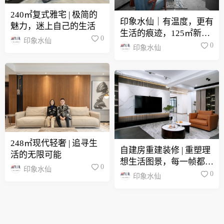
240㎡复式雅宅 | 极简的
印象水仙｜有温度，更有
魅力，迷上自己的生活
生活的痕迹，125㎡新中
0
印象水仙
式
0
印象水仙
248㎡现代轻奢 | 追寻生
自建房重建装修 | 重塑理
活的无限可能
想生活图景，每一帧都值
0
印象水仙
得细品
0
印象水仙