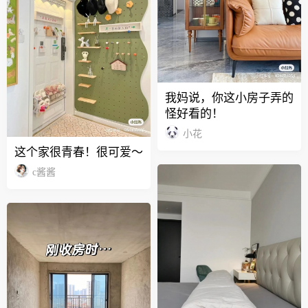
我妈说，你这小房子弄的
怪好看的！
小花
这个家很青春！很可爱～
c酱酱