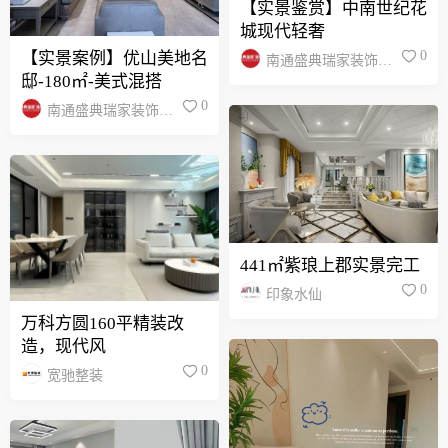
【实景鉴赏】中南世纪花
城现代轻奢
0
【实景案例】优山美地名
南通盛典瑞家装饰设
邸-180㎡-美式混搭
计有限公司
0
南通盛典瑞家装饰设
计有限公司
441㎡紫琅上郡实景完工
0
印象水仙
万科方圆160平精装改
造，现代风
0
宽驰整装