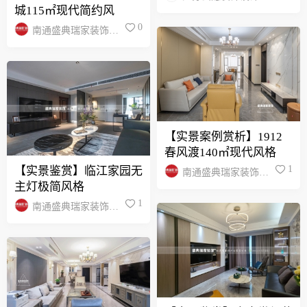
城115㎡现代简约风
程有限公司
0
南通盛典瑞家装饰设
计有限公司
【实景案例赏析】1912
春风渡140㎡现代风格
1
【实景鉴赏】临江家园无
南通盛典瑞家装饰设
主灯极简风格
计有限公司
1
南通盛典瑞家装饰设
计有限公司