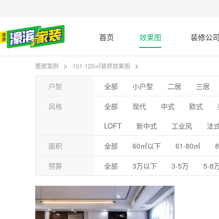
首页
效果图
装修公
整屋案例
101-120㎡装修效果图
户型
全部
小户型
二居
三居
风格
全部
现代
中式
欧式
LOFT
新中式
工业风
法
面积
全部
60㎡以下
61-80㎡
预算
全部
3万以下
3-5万
5-8