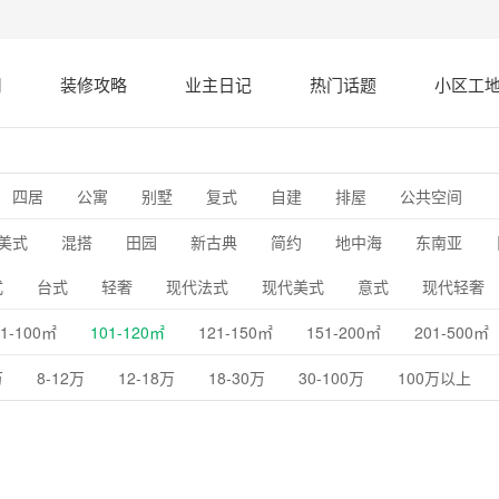
司
装修攻略
业主日记
热门话题
小区工
四居
公寓
别墅
复式
自建
排屋
公共空间
美式
混搭
田园
新古典
简约
地中海
东南亚
式
台式
轻奢
现代法式
现代美式
意式
现代轻奢
81-100㎡
101-120㎡
121-150㎡
151-200㎡
201-500㎡
万
8-12万
12-18万
18-30万
30-100万
100万以上