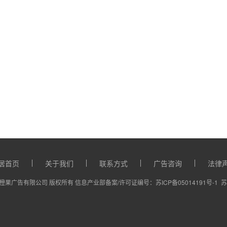
居首页
关于我们
联系方式
广告咨询
法律
23 南通橙果广告有限公司 版权所有 信息产业部备案/许可证编号：
苏ICP备05014191号-1
苏I