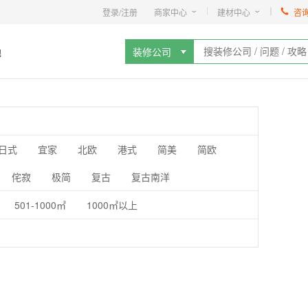
登录/注册
商家中心
建材中心
咨
地
装修公司
日式
宜家
北欧
港式
简美
简欧
侘寂
极简
复古
复古南洋
501-1000㎡
1000㎡以上