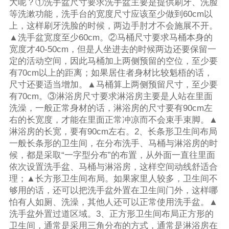
大呢？①洗手盆尺寸要求洗手盆主要是提供刷牙、洗脸
等洗漱功能，洗手台的宽度尺寸应该至少做到60cm以
上，这样刷牙洗脸的时候，两边手肘才不会施展不开。
▲洗手盆宽度至少60cm。②马桶尺寸要求马桶本身的
宽度才40-50cm，但是人坐进去的时候两边还要保留一
定的活动空间，因此马桶加上两侧预留的空位，至少要
有70cm以上的距离；如果居住者身材比较魁梧的话，
尺寸还要适当增加。▲马桶算上两侧预留尺寸，至少要
有70cm。③淋浴房尺寸要求淋浴房主要是人站在里面
洗澡，一般正常身材的话，淋浴房的尺寸要有90cm左
右的长宽度，才能在里面正常冲凉而不会束手束脚。▲
淋浴房的长宽，要有90cm左右。2、长条形卫生间布局
一般长条形的卫生间，在分布洗手、马桶与淋浴房的时
候，都是采取“一字型分布”的布置，从外面一直往里面
依次设置洗手盆、马桶与淋浴房，这样空间动线舒适合
理；▲长方形卫生间布局。如果家里人较多，卫生间不
够用的话，还可以把洗手盆外置在卫生间门外，这样哪
怕有人如厕、洗澡，其他人还可以正常使用洗手盆。▲
洗手盆外置过道区域。3、正方形卫生间布局正方形的
卫生间，通常是采用三角分布的方式，通常是淋浴房在