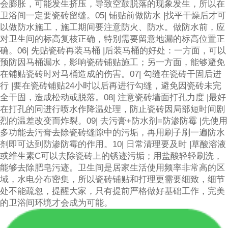
会膨胀，可能发生挤压，导致空鼓脱落的现象发生，所以在
卫浴间一定要瓷砖留缝。05| 铺贴前做防水 |找平干燥后才可
以做防水施工，施工期间要注意防火、防水。做防水前，应
对卫生间的标高复核正确，特别需要留意地漏的标高位置正
确。06| 先贴瓷砖再装马桶 |后装马桶的好处：一方面，可以
预防因马桶漏水，影响瓷砖铺贴施工；另一方面，能够避免
在铺贴瓷砖时对马桶造成的伤害。07| 勾缝在瓷砖干固后进
行 |要在瓷砖铺贴24小时以后再进行勾缝，避免因瓷砖未完
全干固，造成松动或脱落。08| 注意瓷砖墙面打孔力度 |最好
在打孔的同进行喷水作降温处理，防止瓷砖因局部短时间剧
烈的温差改变而炸裂。09| 去污膏+防水剂=防渗防霉 |先使用
多功能去污膏去除瓷砖缝隙中的污垢，再用刷子刷一遍防水
剂即可达到防渗防霉的作用。10| 日常清理要及时 |草酸溶液
或维生素C可以去除瓷砖上的锈迹污垢；用盐酸轻轻刷洗，
能够去除肥皂污迹。卫生间是居家生活使用频率非常高的区
域，水电分布密集，所以瓷砖铺贴和打理更需要细致，细节
处不能疏忽，提醒大家，只有提前严格做好基础工作，完美
的卫浴间环境才会成为可能。