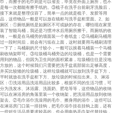
巾，而擦手的毛巾则是可以省去，毕竟在外面上厕所，也不
是每一次都能有擦手纸的。③梳子在洗手台前刷牙洗脸后，
接下来就是整理仪容了，简单一点的就是梳子、发胶等用
品，这些物品一般是可以放在镜柜与洗手盆柜里面。2、如
厕区：①厕纸厕纸是如厕区不可或缺的存在，哪怕现在家里
装了智能马桶，我还是习惯冲水后用厕所擦干。而厕纸的收
纳，一般是在马桶旁的墙面装一个卷纸盒；②马桶刷马桶用
过一段时间后，就会有污垢在上面，这时就要用马桶刷清理
一下了；马桶刷的尺寸较小，一般可以挨着马桶装一个马桶
刷收纳架即可。③垃圾桶马桶旁边的垃圾桶，也是一个需要
用到的物品，但因为卫生间的面积紧凑，垃圾桶往往是没地
方放的，这个时候我们只需要把洗手盆底部留出足够高度，
并买比较矮的垃圾桶，这样垃圾桶就可以放到洗手盆下方，
平时就放在洗手盆柜下方、放垃圾的时候拉出来。3、淋浴
区：①洗浴用品洗浴用品比较多，根据不同的生活习惯，可
分为洗发水、沐浴露、洗面奶、肥皂等等，这些物品的收纳
可以在淋浴房的角落里装一个收纳架，把洗浴用品放到收纳
架去。②毛巾浴巾洗澡用的毛巾、擦身用的浴巾，这些可以
在淋浴房门口装一排挂钩，把毛巾浴巾挂在挂钩上面，还有
一些对生活品质要求较高的，也会用电热毛巾架代替挂钩，