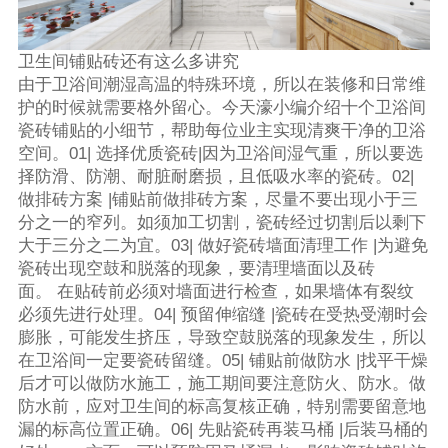
卫生间铺贴砖还有这么多讲究
由于卫浴间潮湿高温的特殊环境，所以在装修和日常维
护的时候就需要格外留心。今天濠小编介绍十个卫浴间
瓷砖铺贴的小细节，帮助每位业主实现清爽干净的卫浴
空间。01| 选择优质瓷砖|因为卫浴间湿气重，所以要选
择防滑、防潮、耐脏耐磨损，且低吸水率的瓷砖。02|
做排砖方案 |铺贴前做排砖方案，尽量不要出现小于三
分之一的窄列。如须加工切割，瓷砖经过切割后以剩下
大于三分之二为宜。03| 做好瓷砖墙面清理工作 |为避免
瓷砖出现空鼓和脱落的现象，要清理墙面以及砖
面。 在贴砖前必须对墙面进行检查，如果墙体有裂纹
必须先进行处理。04| 预留伸缩缝 |瓷砖在受热受潮时会
膨胀，可能发生挤压，导致空鼓脱落的现象发生，所以
在卫浴间一定要瓷砖留缝。05| 铺贴前做防水 |找平干燥
后才可以做防水施工，施工期间要注意防火、防水。做
防水前，应对卫生间的标高复核正确，特别需要留意地
漏的标高位置正确。06| 先贴瓷砖再装马桶 |后装马桶的