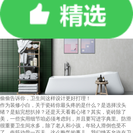
偷偷告诉你，卫生间这样设计更好打理！
作为装修小白，关于瓷砖你最头疼的是什么？是选择没头
绪？是贴完想扒掉？还是天天看着心堵？其实，瓷砖除了
美，一些实用细节咱必须考虑到，并且要写进字典里。防滑
很重要卫生间水多，除了老人和小孩，年轻人滑倒也受不
了，伤筋动骨一百天，这么晦气的事儿，我们绝不允许在卫