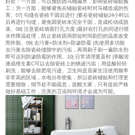
好处：一方面，可以预防因马桶漏水，影响瓷砖铺贴施
工；另一方面，能够避免在铺贴瓷砖时对马桶造成的伤
害。07| 勾缝在瓷砖干固后进行 |要在瓷砖铺贴24小时以
后再进行勾缝，避免因瓷砖未完全干固，造成松动或脱
落。08| 注意瓷砖墙面打孔力度 |最好在打孔的同进行喷
水作降温处理，防止瓷砖因局部短时间剧烈的温差改变
而炸裂。09| 去污膏+防水剂=防渗防霉 |先使用多功能
去污膏去除瓷砖缝隙中的污垢，再用刷子刷一遍防水剂
即可达到防渗防霉的作用。10| 日常清理要及时 |草酸溶
液或维生素C可以去除瓷砖上的锈迹污垢；用盐酸轻轻
刷洗，能够去除肥皂污迹。卫生间是居家生活使用频率
非常高的区域，水电分布密集，所以瓷砖铺贴和打理更
需要细致，细节处不能疏忽，提醒大家，只有提前严格
做好基础工作，完美的卫浴间环境才会成为可能。