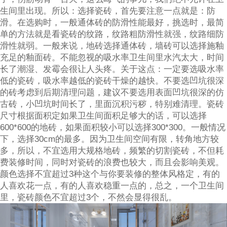
生间里出现。所以：选择瓷砖，首先要注意一点就是：防
滑。在选购时，一般通体砖的防滑性能最好，挑选时，最简
单的方法就是看瓷砖的纹路，纹路粗防滑性就强，纹路细防
滑性就弱。一般来说，地砖选择通体砖，墙砖可以选择施釉
充足的釉面砖。不能忽视的吸水率卫生间里水汽太大，时间
长了潮湿、发霉会很让人头疼。关于这点：一定要选吸水率
低的瓷砖，吸水率越低的瓷砖干燥的越快。不要选凹坑很深
的砖考虑到后期清理问题，建议不要选用表面凹坑很深的仿
古砖，小凹坑时间长了，里面沉积污秽，特别难清理。瓷砖
尺寸根据面积定如果卫生间面积足够大的话，可以选择
600*600的地砖，如果面积较小可以选择300*300。一般情况
下，选择30cm的最多。因为卫生间空间有限，转角地方较
多，所以，不宜选用大规格地砖，频繁的切割瓷砖，不但耗
费装修时间，同时对瓷砖的浪费也较大，而且会影响美观。
颜色选择不宜超过3种这个与你要装修的整体风格定，有的
人喜欢花一点，有的人喜欢稳重一点的，总之，一个卫生间
里，瓷砖颜色不宜超过3个，不然会显得很乱。