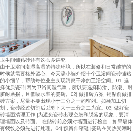
卫生间铺贴砖还有这么多讲究
由于卫浴间潮湿高温的特殊环境，所以在装修和日常维护的
时候就需要格外留心。今天濠小编介绍十个卫浴间瓷砖铺贴
的小细节，帮助每位业主实现清爽干净的卫浴空间。01| 选
择优质瓷砖|因为卫浴间湿气重，所以要选择防滑、防潮、耐
脏耐磨损，且低吸水率的瓷砖。02| 做排砖方案 |铺贴前做排
砖方案，尽量不要出现小于三分之一的窄列。如须加工切
割，瓷砖经过切割后以剩下大于三分之二为宜。03| 做好瓷
砖墙面清理工作 |为避免瓷砖出现空鼓和脱落的现象，要清
理墙面以及砖面。 在贴砖前必须对墙面进行检查，如果墙体
有裂纹必须先进行处理。04| 预留伸缩缝 |瓷砖在受热受潮时