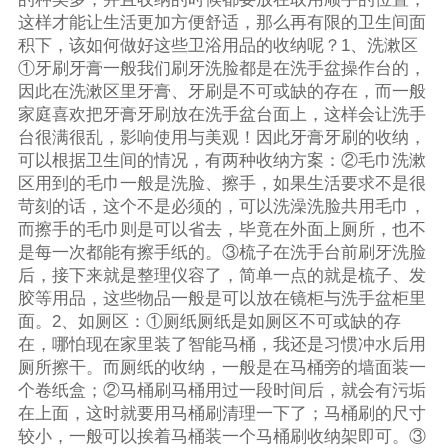
这样才能让生活更加方便舒适，那么再有限的卫生间面
积下，该如何做好这些卫浴用品的收纳呢？1、洗漱区
①牙刷牙膏一般我们刷牙洗脸都是在洗手盆操作台的，
因此在洗漱区里牙膏、牙刷是不可或缺的存在，而一般
家庭喜欢把牙膏牙刷放在洗手盆台面上，这样会让洗手
台很满很乱，影响使用与美观！因此牙膏牙刷的收纳，
可以根据卫生间的情况，有两种收纳方案：②毛巾洗漱
区用到的毛巾一般是洗脸、擦手，如果生活要求不是很
苛刻的话，这个不是必须的，可以洗澡洗脸共用毛巾，
而擦手的毛巾则是可以省去，毕竟在外面上厕所，也不
是每一次都能有擦手纸的。③梳子在洗手台前刷牙洗脸
后，接下来就是整理仪容了，简单一点的就是梳子、发
胶等用品，这些物品一般是可以放在镜柜与洗手盆柜里
面。2、如厕区：①厕纸厕纸是如厕区不可或缺的存
在，哪怕现在家里装了智能马桶，我还是习惯冲水后用
厕所擦干。而厕纸的收纳，一般是在马桶旁的墙面装一
个卷纸盒；②马桶刷马桶用过一段时间后，就会有污垢
在上面，这时就要用马桶刷清理一下了；马桶刷的尺寸
较小，一般可以挨着马桶装一个马桶刷收纳架即可。③