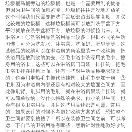
垃圾桶马桶旁边的垃圾桶，也是一个需要用到的物品，
但因为卫生间的面积紧凑，垃圾桶往往是没地方放的，
这个时候我们只需要把洗手盆底部留出足够高度，并买
比较矮的垃圾桶，这样垃圾桶就可以放到洗手盆下方，
平时就放在洗手盆柜下方、放垃圾的时候拉出来。3、
淋浴区：①洗浴用品洗浴用品比较多，根据不同的生活
习惯，可分为洗发水、沐浴露、洗面奶、肥皂等等，这
些物品的收纳可以在淋浴房的角落里装一个收纳架，把
洗浴用品放到收纳架去。②毛巾浴巾洗澡用的毛巾、擦
身用的浴巾，这些可以在淋浴房门口装一排挂钩，把毛
巾浴巾挂在挂钩上面，还有一些对生活品质要求较高
的，也会用电热毛巾架代替挂钩，让毛巾更加干爽。③
毛刷因为淋浴房内部还是有相对较大的墙面空间的，因
此像刷背、刷脚用的毛刷，就在淋浴房里装个挂钩，就
可以简单收纳，没什么特殊的要求。再小的卫生间，也
会有很多卫浴用品，并且这些用品还都是刚需、常用
的，如果设计的时候不考虑好收纳方案的话，恐怕整个
卫生间都要乱糟糟了！所以在装修卫生间之前，可以考
虑一下自己的卫浴用品有哪些，然后针对性地做好收纳