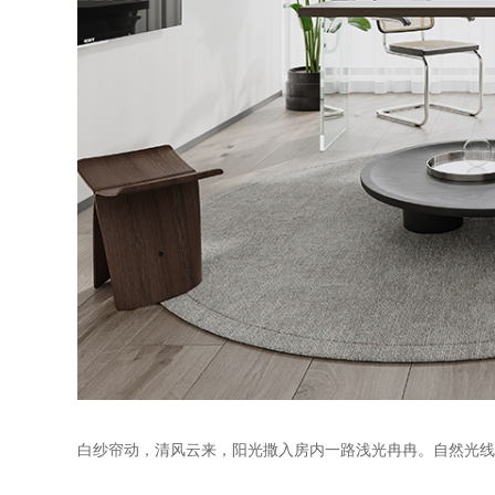
白纱帘动，清风云来，阳光撒入房内一路浅光冉冉。自然光线