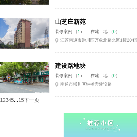
山芝庄新苑
装修案例 （
1
）
在建工地 （
0
）
江苏南通市崇川区万象北路北区1幢204
建设路地块
装修案例 （
1
）
在建工地 （
0
）
南通市崇川区钟楼旁建设路
1
2
3
4
5
...
15
下一页