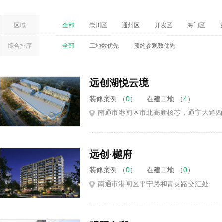
区域
全部
崇川区
通州区
开发区
海门区
综合排序
全部
工地数优先
预约参观数优先
远创湖悦云境
装修案例 （
0
）
在建工地 （
4
）
南通市港闸区市北高新核芯，通宁大道
远创·樾府
装修案例 （
0
）
在建工地 （
0
）
南通市港闸区平宁路和青灵路交汇处