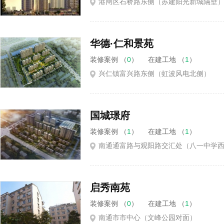
港闸区石桥路东侧（苏建阳光新城隔壁
华德·仁和景苑
装修案例 （
0
）
在建工地 （
1
）
兴仁镇富兴路东侧（虹波风电北侧）
国城璟府
装修案例 （
1
）
在建工地 （
1
）
南通通富路与观阳路交汇处（八一中学
启秀南苑
装修案例 （
0
）
在建工地 （
1
）
南通市市中心（文峰公园对面）