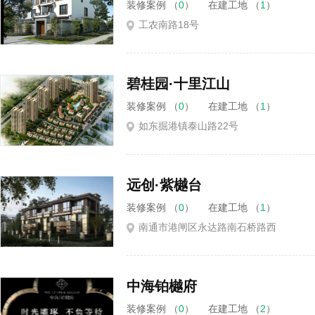
装修案例 （
0
）
在建工地 （
1
）
工农南路18号
碧桂园·十里江山
装修案例 （
0
）
在建工地 （
1
）
如东掘港镇泰山路22号
远创·紫樾台
装修案例 （
0
）
在建工地 （
1
）
南通市港闸区永达路南石桥路西
中海铂樾府
装修案例 （
0
）
在建工地 （
2
）