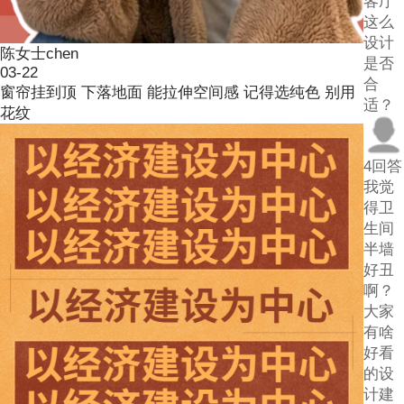
客厅
这么
设计
陈女士chen
是否
03-22
合
窗帘挂到顶 下落地面 能拉伸空间感 记得选纯色 别用
适？
花纹
4回答
我觉
得卫
生间
半墙
好丑
啊？
大家
有啥
好看
的设
计建