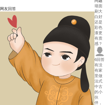
问题
回
墙面
网友回答
答
刷大
白好
还是
彩色
漆更
有质
感？
6回答
有没
有家
里做
法式
中古
的小
伙
伴，