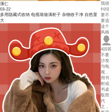
我很
薄仁
03-22
纠结
多用隐藏式收纳 电视墙做满柜子 杂物收干净 自然显
要不
大
要选
这个
风格
4回答
不要
沙发
与电
视，
用书
柜或
书桌
取而
代
之，