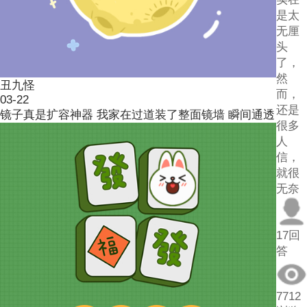
是太
无厘
头
了，
然
丑九怪
而，
03-22
还是
镜子真是扩容神器 我家在过道装了整面镜墙 瞬间通透
很多
人
信，
就很
无奈
17回
答
7712