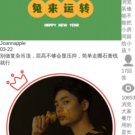
浏览
装修
能不
能把
小房
间留
Joannapple
给小
03-22
孩？
别做复杂吊顶，层高不够会显压抑，简单走圈石膏线
就行
17回
答
10853
浏览
大家
餐厅
用的
是长