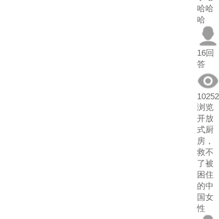
哈哈
哈
16回
答
10252
浏览
开放
式厨
房，
救不
了被
困住
的中
国女
性