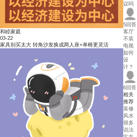
议吗
5回答
和睦家庭
客厅
03-22
不装
家具别买太大 转角沙发换成两人座+单椅更灵活
电视
如何
设
计？
6回答
相关
推荐
装修
风水
很多
说法
实在