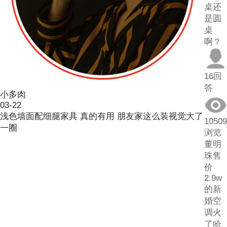
桌还
是圆
桌
啊？
16回
答
小多肉
03-22
浅色墙面配细腿家具 真的有用 朋友家这么装视觉大了
10509
一圈
浏览
董明
珠售
价
2.9w
的新
婚空
调火
了哈