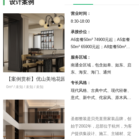
设计案例
营业时间：
8:30-18:00
承接价位：
A6套餐50m² 74900元起；A5套餐
50m² 65900元起；A8套餐50m²
86900元起
服务区域：
南通全区域，包含如皋、如东、启
东、海安、海门、通州
【案例赏析】优山美地花园240㎡，法式复古风，双拼别墅装修
专长风格：
0m² / 未知 / 未知 / 未知
50
万
550m² / 别墅 / 未知 /
现代风格、古典中式、现代轻奢、
意式、新中式、侘寂风、原木风、
极简、现代简约、法式风、美式
风、日式风格、奶油风、北欧风、
圣都整装是贝壳直营家装品牌，创
欧式、东南亚、复古风、港式、工
业风
始于2002年，总部位于杭州，为客
户提供集设计、施工、主辅材、定