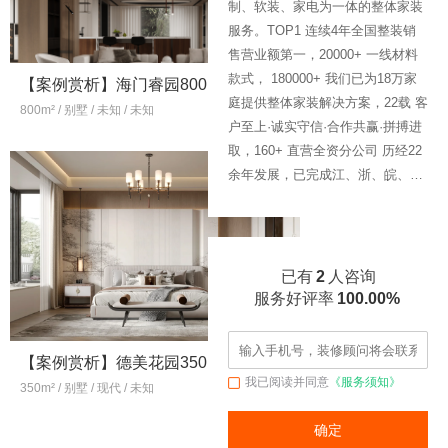
制、软装、家电为一体的整体家装
服务。TOP1 连续4年全国整装销
售营业额第一，20000+ 一线材料
款式， 180000+ 我们已为18万家
【案例赏析】海门睿园800㎡，意式极简风，独栋别墅装修
【案例赏析】橡
庭提供整体家装解决方案，22载 客
800m² / 别墅 / 未知 / 未知
50
万
201m² / 未知 / 现代 /
户至上·诚实守信·合作共赢·拼搏进
取，160+ 直营全资分公司 历经22
余年发展，已完成江、浙、皖、沪
三省一市的核心地级市场全覆盖，
及武汉、成都、广州、重庆、西
安、郑州等全国多个一二线省会城
市直营体系市场布局，并深耕华东
已有
2
人咨询
布局全国，致力于服务中国家庭的
服务好评率
100.00%
品质居住，累计服务超18万家庭。
荣誉及奖项 2021《家装行业自律
【案例赏析】德美花园350㎡，现代轻奢风，别墅装修
公约》履约企业 2021家装行业信
我已阅读并同意
《服务须知》
350m² / 别墅 / 现代 / 未知
50
万
用评价——家装企业五星级 2021
消费者信赖十大家居品牌装饰公司
确定
2021浙江省服务业百强企业 2021