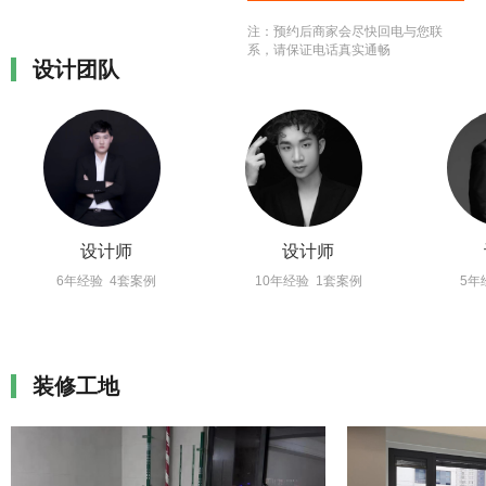
浙江省成长性最快百强企业 2020
注：预约后商家会尽快回电与您联
浙商全国500强 2019全国家装500
系，请保证电话真实通畅
设计团队
强 2019家居界奥斯卡“大雁奖”
2018中国行业领军品牌 2022杭州
2022年第19届亚运会官方装修服务
供应商 2020全国家装企业信用五
星企业 2020中国建筑装饰协会住
宅装饰装修和部品产业分会副会长
单位 中国室内装饰协会CIDA理事
设计师
单位 全国工商联家具装饰业商会家
设计师
装专业委员会会员 国际室内建筑师
6年经验 4套案例
10年经验 1套案例
5年
设计师团体联盟(IFI)国家级团体成
员 中国建筑装饰协会《住宅装饰工
程施工技术规程&amp;amp;amp;质
量验收标准》标准实施单位
装修工地
2019CBDA《住宅室内装饰装修工
程质量验收标准》参编单位 2017
浙江省建筑装饰绿色透明住宅和家
装示范企业 2016绿色全装修产业