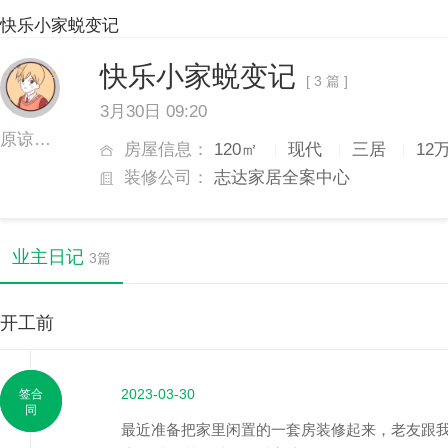
快乐小家蜕变记
快乐小家蜕变记
[ 3 篇 ]
3月30日 09:20
原谅我没安全感
房屋信息：
120㎡
现代
三居
12
装修公司：
志达家居全案中心
业主日记
3篇
开工前
2023-03-30
签合
同
最近准备把家里闲置的一套房装修起来，老友跟